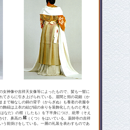
の女神像や吉祥天女像等によったもので、髪も一髻に
れてさらに引き上げられている。眉間と頬の花鈿（か
ままで袖なしの錦の背子（からぎぬ）も養老の衣服令
の飾紐は上衣の結び紐の余りを装飾化したものと考え
（はなだ）の褶（したも）を下半身につけ、紕帯（そえ
かけ、鼻高の
（くつ）をはいている。薬師寺の吉祥
いう前掛けをしている。一層の礼装を表わすものであ