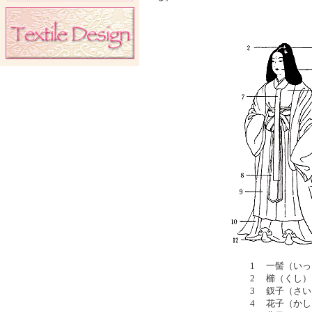
1 一髻（い
2 櫛（くし）
3 釵子（さい
4 花子（か