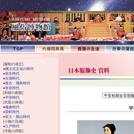
[服制の成立]
●
縄文式文化の時代
●
弥生時代
●
古墳時代
●
推古・飛鳥時代
●
奈良時代
[和様の創製]
●
平安時代
[武装の伸展]
●
鎌倉時代
平
●
室町時代
●
安土・桃山時代
[小袖の完成]
●
江戸時代
[洋風の摂取]