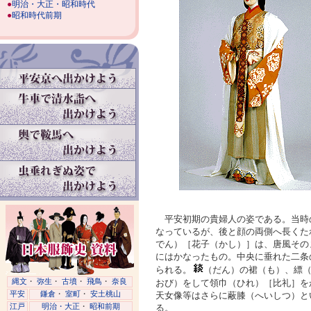
●
明治・大正・昭和時代
●
昭和時代前期
平安初期の貴婦人の姿である。当時
なっているが、後と顔の両側へ長くた
でん）［花子（かし）］は、唐風その
にはかなったもの。中央に垂れた二条
られる。
（だん）の裙（も）、縹
縄文
・
弥生
・
古墳
・
飛鳥
・
奈良
おび）をして領巾（ひれ）［比礼］を
平安
鎌倉
・
室町
・
安土桃山
天女像等はさらに蔽膝（へいしつ）と
江戸
明治・大正
・
昭和前期
る。