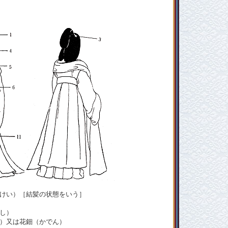
っけい）［結髪の状態をいう］
し）
し）又は花鈿（かでん）